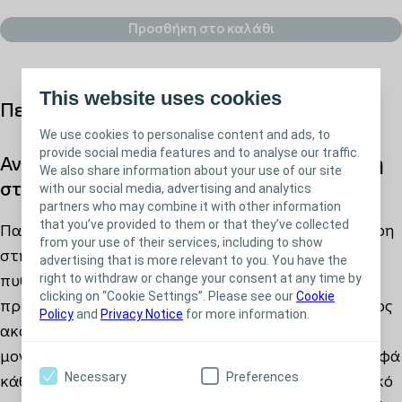
9640 - 17,5x17,5 εκ.
Προσθήκη στο καλάθι
This website uses cookies
Περιγραφή προϊόντος
We use cookies to personalise content and ads, to
provide social media features and to analyse our traffic.
Ανώτερη διαχείριση του εξιδρώματος χάρη
We also share information about your use of our site
στη μοναδική 3D αφρώδη δομή
with our social media, advertising and analytics
partners who may combine it with other information
that you’ve provided to them or that they’ve collected
Παρουσία εξιδρώματος, το Biatain® Silicone Ag, χάρη
from your use of their services, including to show
στην 3D αφρώδη δομή του, παίρνει το σχήμα του
advertising that is more relevant to you. You have the
right to withdraw or change your consent at any time by
πυθμένα του έλκους σε βάθος και έκταση
clicking on “Cookie Settings”. Please see our
Cookie
προσφέροντας ανώτερη διαχείριση του εξιδρώματος
Policy
and
Privacy Notice
for more information.
ακόμη και υπό συνθήκες πίεσης (2,3). Χάρη στη
μοναδική 3D αφρώδη δομή του, το επίθεμα απορροφά
Necessary
Preferences
κάθετα το εξίδρωμα και το συγκρατεί στο εσωτερικό