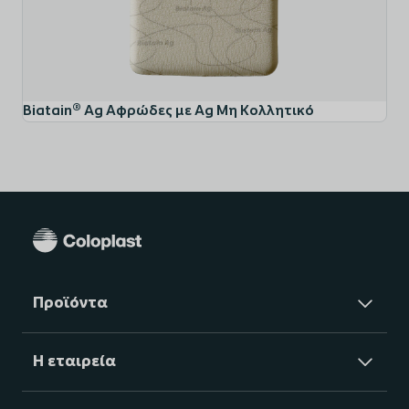
του χρόνου εφαρμογής (έως και 7 ημέρες) (1).
Απαλή και στέρεη εφαρμογή
Το στρώμα από κολλητικό σιλικόνης παρέχει ασφαλή
Biatain® Ag Αφρώδες με Ag Μη Κολλητικό
εφαρμογή, συγκρατεί το επίθεμα στη θέση του,
ελαχιστοποιώντας ταυτόχρονα τον πόνο κατά την
αφαίρεση. Ο μαλακός και εύκαμπτος σχεδιασμός του
Biatain®Silicone Ag διασφαλίζει τη σωστή εφαρμογή
στο έλκος και στο σώμα, ακόμη και υπό συνθήκες
πίεσης.
Εύκολο στη χρήση
Προϊόντα
Το Biatain® Silicone Ag διαθέτει non-touch μεμβράνη
Η εταιρεία
3 τμημάτων για εύκολη και άσηπτη εφαρμογή.