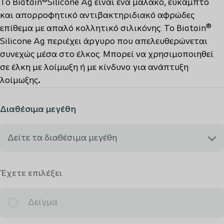
Το Biatain®Silicone Ag είναι ένα μαλακό, εύκαμπτο
και απορροφητικό αντιβακτηριδιακό αφρώδες
επίθεμα με απαλό κολλητικό σιλικόνης. Το Biatain®
Silicone Ag περιέχει άργυρο που απελευθερώνεται
συνεχώς μέσα στο έλκος. Μπορεί να χρησιμοποιηθεί
σε έλκη με λοίμωξη ή με κίνδυνο για ανάπτυξη
λοίμωξης
.
Διαθέσιμα μεγέθη
Δείτε τα διαθέσιμα μεγέθη
Επιθυμώ να λάβω Δείγμα Δωρεάν
Έχετε επιλέξει
9638 - 12,5x12,5 εκ.
Δείγμα